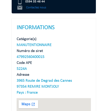
phone_android
0594 35 46 44
mail
Contactez nous
INFORMATIONS
Catégorie(s)
MANUTENTIONNAIRE
Numéro de siret
47992560400015
Code APE
5224A
Adresse
3965 Route de Degrad des Cannes
97354 REMIRE MONTJOLY
Pays : France